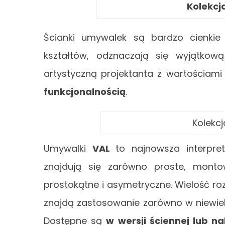
Kolekcj
Ścianki umywalek są bardzo cienkie
kształtów, odznaczają się wyjątkow
artystyczną projektanta z wartościam
funkcjonalnością
.
Kolekcj
Umywalki
VAL
to najnowsza interpre
znajdują się zarówno proste, mont
prostokątne i asymetryczne. Wielość r
znajdą zastosowanie zarówno w niewielk
Dostępne są
w wersji ściennej lub n