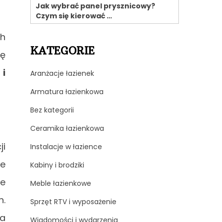
Jak wybrać panel prysznicowy?
Czym się kierować …
ch
KATEGORIE
ję
 i
Aranżacje łazienek
Armatura łazienkowa
Bez kategorii
Ceramika łazienkowa
ji
Instalacje w łazience
le
Kabiny i brodziki
że
Meble łazienkowe
h.
Sprzęt RTV i wyposażenie
ca
Wiadomości i wydarzenia