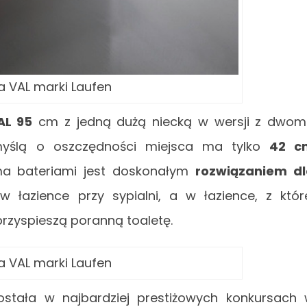
a VAL marki Laufen
AL 95
cm z jedną dużą niecką w wersji z dwo
myślą o oszczędności miejsca ma tylko
42 c
a bateriami jest doskonałym
rozwiązaniem d
w łazience przy sypialni, a w łazience, z któr
 przyspieszą poranną toaletę.
a VAL marki Laufen
stała w najbardziej prestiżowych konkursach