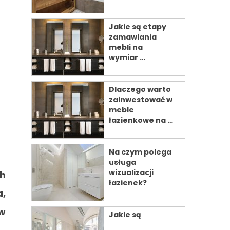
Jakie są etapy
zamawiania
mebli na
wymiar …
Dlaczego warto
zainwestować w
meble
łazienkowe na …
Na czym polega
usługa
wizualizacji
h
łazienek?
a,
 w
Jakie są