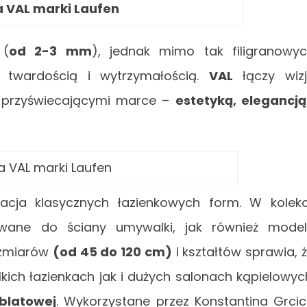
a VAL marki Laufen
 (
od 2-3 mm
), jednak mimo tak filigranowy
ą twardością i wytrzymałością.
VAL
łączy wiz
i przyświecającymi marce –
estetyką, elegancją
a VAL marki Laufen
tacja klasycznych łazienkowych form. W kolekc
owane do ściany umywalki, jak również mode
ozmiarów
(od 45 do 120 cm)
i kształtów sprawia, 
ich łazienkach jak i dużych salonach kąpielowyc
ablatowej
. Wykorzystane przez Konstantina Grci