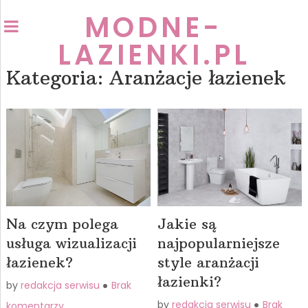
MODNE-
LAZIENKI.PL
Kategoria:
Aranżacje łazienek
Na czym polega
Jakie są
usługa wizualizacji
najpopularniejsze
łazienek?
style aranżacji
łazienki?
by
redakcja serwisu
Brak
by
redakcja serwisu
Brak
komentarzy