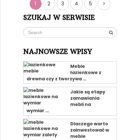
Nawigacja
1
2
3
4
5
po
SZUKAJ W SERWISIE
wpisach
NAJNOWSZE WPISY
Meble
łazienkowe z
drewna czy z tworzywa …
Jakie są etapy
zamawiania
mebli na
wymiar …
Dlaczego warto
zainwestować w
meble