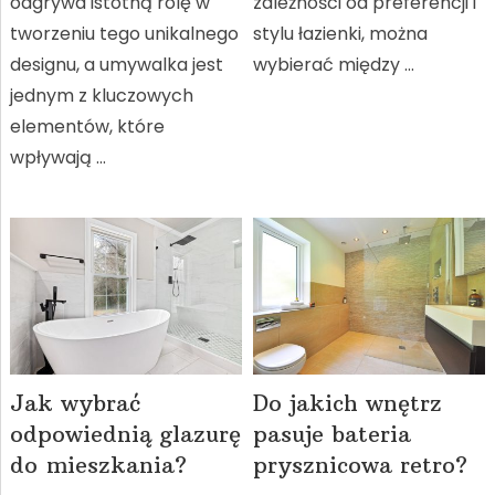
odgrywa istotną rolę w
zależności od preferencji i
tworzeniu tego unikalnego
stylu łazienki, można
designu, a umywalka jest
wybierać między …
jednym z kluczowych
elementów, które
wpływają …
Jak wybrać
Do jakich wnętrz
odpowiednią glazurę
pasuje bateria
do mieszkania?
prysznicowa retro?