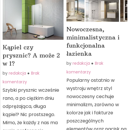
Nowoczesna,
minimalistyczna i
funkcjonalna
Kąpiel czy
łazienka
prysznic? A może 2
w 1?
by
redakcja
Brak
komentarzy
by
redakcja
Brak
Popularny ostatnio w
komentarzy
wystroju wnętrz styl
Szybki prysznic wcześnie
nowoczesny cechuje
rano, a po ciężkim dniu
minimalizm, zarówno w
odprężająca, długa
kolorze jak i fakturze
kąpiel? Nic prostszego.
poszczególnych
Mimo, że każdy z nas ma
elementów oraz nacisk na