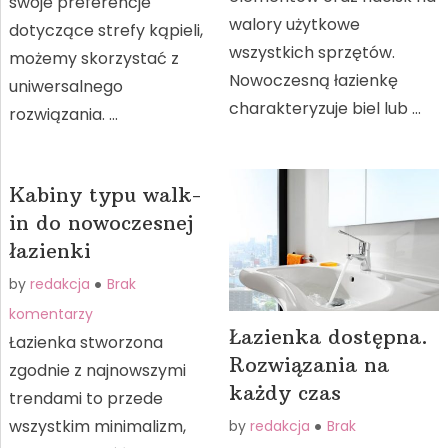
swoje preferencje
walory użytkowe
dotyczące strefy kąpieli,
wszystkich sprzętów.
możemy skorzystać z
Nowoczesną łazienkę
uniwersalnego
charakteryzuje biel lub …
rozwiązania. …
Kabiny typu walk-
in do nowoczesnej
łazienki
by
redakcja
Brak
komentarzy
Łazienka dostępna.
Łazienka stworzona
Rozwiązania na
zgodnie z najnowszymi
każdy czas
trendami to przede
wszystkim minimalizm,
by
redakcja
Brak