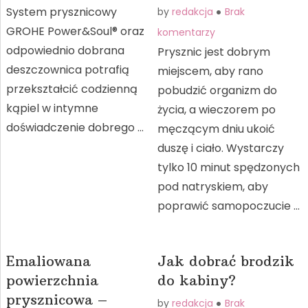
System prysznicowy
by
redakcja
Brak
GROHE Power&Soul® oraz
komentarzy
odpowiednio dobrana
Prysznic jest dobrym
deszczownica potrafią
miejscem, aby rano
przekształcić codzienną
pobudzić organizm do
kąpiel w intymne
życia, a wieczorem po
doświadczenie dobrego …
męczącym dniu ukoić
duszę i ciało. Wystarczy
tylko 10 minut spędzonych
pod natryskiem, aby
poprawić samopoczucie …
Emaliowana
Jak dobrać brodzik
powierzchnia
do kabiny?
prysznicowa –
by
redakcja
Brak