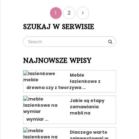
Nawigacja
1
2
po
SZUKAJ W SERWISIE
wpisach
NAJNOWSZE WPISY
Meble
łazienkowe z
drewna czy z tworzywa …
Jakie są etapy
zamawiania
mebli na
wymiar …
Dlaczego warto
zainwestować w