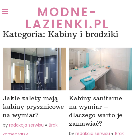
MODNE-
LAZIENKI.PL
Kategoria:
Kabiny i brodziki
Jakie zalety mają
Kabiny sanitarne
kabiny prysznicowe
na wymiar –
na wymiar?
dlaczego warto je
zamawiać?
by
redakcja serwisu
Brak
by
redakcja serwisu
Brak
komentarzy