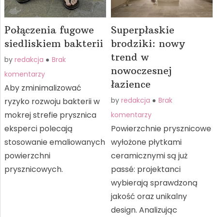
Połączenia fugowe
Superpłaskie
siedliskiem bakterii
brodziki: nowy
trend w
by
redakcja
Brak
nowoczesnej
komentarzy
łazience
Aby zminimalizować
by
redakcja
Brak
ryzyko rozwoju bakterii w
mokrej strefie prysznica
komentarzy
eksperci polecają
Powierzchnie prysznicowe
stosowanie emaliowanych
wyłożone płytkami
powierzchni
ceramicznymi są już
prysznicowych.
passé: projektanci
wybierają sprawdzoną
jakość oraz unikalny
design. Analizując