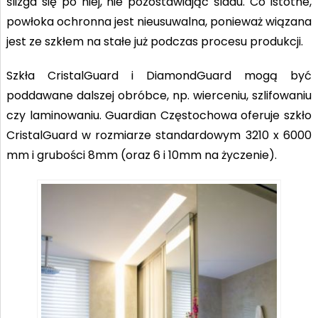
ślizga się po niej, nie pozostawiając śladu. Co istotne,
powłoka ochronna jest nieusuwalna, ponieważ wiązana
jest ze szkłem na stałe już podczas procesu produkcji.
Szkła CristalGuard i DiamondGuard mogą być
poddawane dalszej obróbce, np. wierceniu, szlifowaniu
czy laminowaniu. Guardian Częstochowa oferuje szkło
CristalGuard w rozmiarze standardowym 3210 x 6000
mm i grubości 8mm (oraz 6 i 10mm na życzenie).