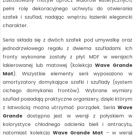
Zastosowany motyw oprócz walorów estetycznych,
pełni rolę dekoracyjnego uchwytu do otwierania
szafek i szuflad, nadając wnętrzu łazienki elegancki
charakter.
Seria składa się z dwóch szafek pod umywalkę oraz
jednodrzwiowego regału z dwiema szufladami. Ich
fronty wykonane zostały z płyt MDF w wersjach
lakierowanej lub matowej (kolekcja
Wave Grande
Mat
). Wszystkie elementy serii wyposażono w
amortyzatory domykające szafki i szuflady (system
cichego domykania frontów). Wybrane wymiary
szuflad posiadają praktyczne organizery, dzięki którym
z łatwością można utrzymać porządek. Seria
Wave
Grande
dostępna jest w wersji z połyskiem w
kolorystyce chłodnego odcienia bieli i antracytu,
natomiast kolekcja
Wave Grande Mat
– w wersji